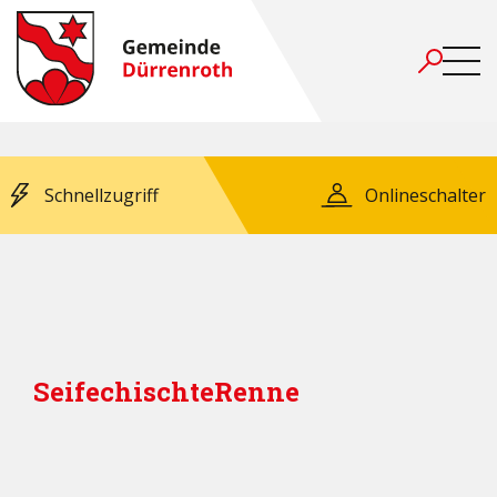
Schnellzugriff
Onlineschalter
SeifechischteRenne