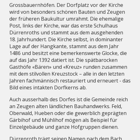
Grossbauernhöfen. Der Dorfplatz vor der Kirche
wird von besonders schönen Bauten und Zeugen
der früheren Baukultur umrahmt. Die ehemalige
Post, links der Kirche, war das erste Schulhaus
Dürrenroths und stammt aus dem ausgehenden
18. Jahrhundert. Die Kirche selbst, in dominanter
Lage auf der Hangkante, stammt aus dem Jahr
1486 und besitzt eine bemerkenswerte Glocke, die
auf das Jahr 1392 datiert ist. Die spätbarocken
Gasthöfe «Bären» und «Kreuz» runden zusammen
mit dem stilvollen Kreuzstock – alle in den letzten
Jahren fachmännisch restauriert und erneuert - das
Bild eines intakten Dorfkerns ab.
Auch ausserhalb des Dorfes ist die Gemeinde reich
an Zeugen alten ländlichen Bauhandwerks. Feld,
Oberwald, Hueben oder die gewerblich geprägten
Gärbihof und Mühlihof mögen als Beispiel für
Einzelgebäude und ganze Hofgruppen dienen.
Dürrenroth trägt seinen Namen nach dem Bach