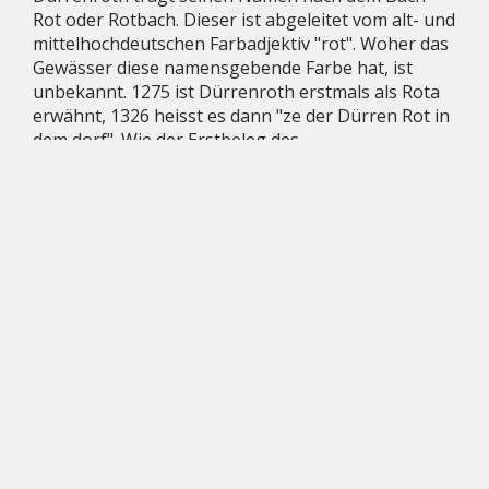
Rot oder Rotbach. Dieser ist abgeleitet vom alt- und
mittelhochdeutschen Farbadjektiv "rot". Woher das
Gewässer diese namensgebende Farbe hat, ist
unbekannt. 1275 ist Dürrenroth erstmals als Rota
erwähnt, 1326 heisst es dann "ze der Dürren Rot in
dem dorf". Wie der Erstbeleg des
zusammengesetzten Namens zeigt, ist von einer
ursprünglichen Bedeutung "an der trockenen,
ausgetrockneten Rot" auszugehen.
Dürrenroth in Kürze
Bauland, Immobilien und Wohnungen
Freizeit, Kultur und Sport
Schulen