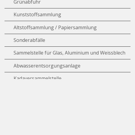
Grünabfuhr
Kunststoffsammlung
Altstoffsammlung / Papiersammlung
Sonderabfälle
Sammelstelle für Glas, Aluminium und Weissblech
Abwasserentsorgungsanlage
Kadaversammelstelle
Energieversorgung und Energieberatung
Wasserversorgung
Ersparniskasse Affoltern
Downloads