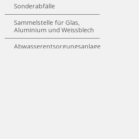
Sonderabfälle
Sammelstelle für Glas,
Aluminium und Weissblech
Abwasserentsorgungsanlage
Kadaversammelstelle
Energieversorgung und
Energieberatung
Wasserversorgung
Ersparniskasse Affoltern
Downloads