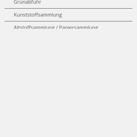
Grünabfuhr
Kunststoffsammlung
Altstoffsammlung / Papiersammlung
Sonderabfälle
Sammelstelle für Glas, Aluminium und Weissblech
Abwasserentsorgungsanlage
Kadaversammelstelle
Energieversorgung und Energieberatung
Wasserversorgung
Ersparniskasse Affoltern
Downloads